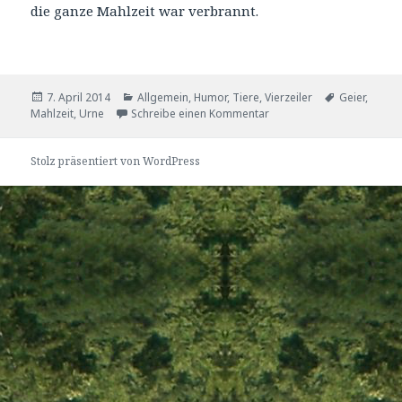
die ganze Mahlzeit war verbrannt.
Veröffentlicht
Kategorien
Tags
7. April 2014
Allgemein
,
Humor
,
Tiere
,
Vierzeiler
Geier
,
am
zu Geier
Mahlzeit
,
Urne
Schreibe einen Kommentar
Stolz präsentiert von WordPress