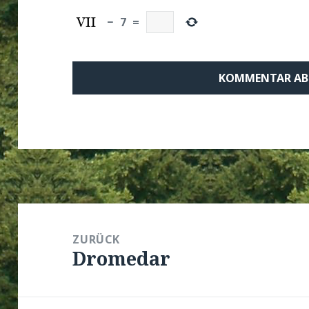
−
7
=
Beitragsnavigation
ZURÜCK
Dromedar
Vorheriger
Beitrag: