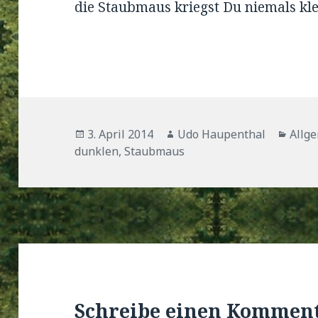
die Staubmaus kriegst Du niemals kle
Veröffentlicht
Autor
Kate
3. April 2014
Udo Haupenthal
Allg
am
dunklen
,
Staubmaus
Schreibe einen Kommen