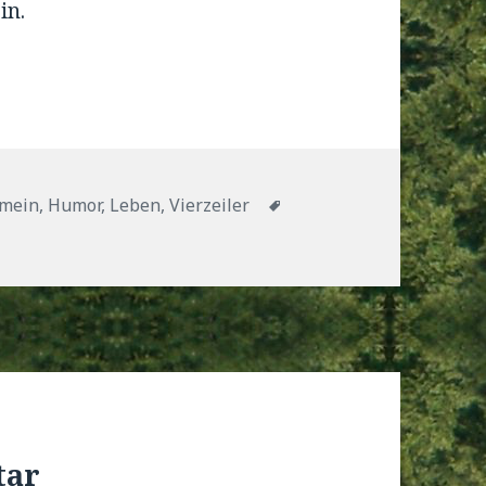
in.
gorien
Tags
emein
,
Humor
,
Leben
,
Vierzeiler
tar