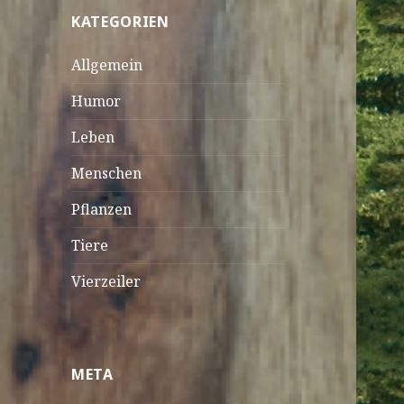
KATEGORIEN
Allgemein
Humor
Leben
Menschen
Pflanzen
Tiere
Vierzeiler
META