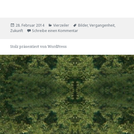
Veröffentlicht
Kategorien
Tags
28. Februar 2014
Vierzeiler
Bilder
,
Vergangenheit
,
am
zu Vergangenheit
Zukunft
Schreibe einen Kommentar
Stolz präsentiert von WordPress