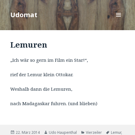
Udomat
MENÜ
UND
WIDGETS
Lemuren
„Ich wär so gern im Film ein Star!“,
rief der Lemur klein Ottokar.
Weshalb dann die Lemuren,
nach Madagaskar fuhren. (und blieben)
Veröffentlicht
Autor
Kategorien
Tags
22. März 2014
Udo Haupenthal
Vierzeiler
Lemur
,